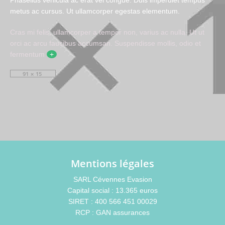
Phasellus vehicula ac erat vel congue. Duis imperdiet tempus
metus ac cursus. Ut ullamcorper egestas elementum.
Cras mi felis, ullamcorper a tempor non, varius ac nulla. Ut ut
orci ac arcu faucibus accumsan. Suspendisse mollis, odio et
fermentum
+
Mentions légales
SARL Cévennes Evasion
Capital social : 13.365 euros
SIRET : 400 566 451 00029
RCP : GAN assurances