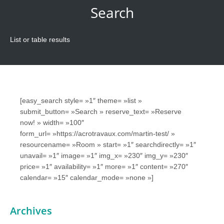
Search
List or table results
[easy_search style= »1″ theme= »list »
submit_button= »Search » reserve_text= »Reserve
now! » width= »100″
form_url= »https://acrotravaux.com/martin-test/ »
resourcename= »Room » start= »1″ searchdirectly= »1″
unavail= »1″ image= »1″ img_x= »230″ img_y= »230″
price= »1″ availability= »1″ more= »1″ content= »270″
calendar= »15″ calendar_mode= »none »]
Archives