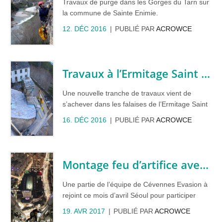
Travaux de purge dans les Gorges du Tarn sur
la commune de Sainte Enimie.
12. DÉC 2016
PUBLIÉ PAR
ACROWCE
Travaux à l’Ermitage Saint Privat à Mende
Une nouvelle tranche de travaux vient de
s’achever dans les falaises de l’Ermitage Saint
Privat. 300m2 de grillage pare-pierre finissent
16. DÉC 2016
PUBLIÉ PAR
ACROWCE
de sécuriser la falaise. L’Emitage se voit doter
d’un nouveau clocheton qui menaçait de
s’écrouler, est maintenant consolidé et bien
droit. Une réalisation de l’équipe Acrotravaux.
Montage feu d’artifice avec Groupe F
Une partie de l’équipe de Cévennes Evasion à
rejoint ce mois d’avril Séoul pour participer
avec la compagnie Groupe F à l’inauguration
19. AVR 2017
PUBLIÉ PAR
ACROWCE
de la LOTTE WORLD TOWER. Celle ci culmine