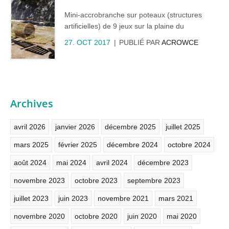
Mini-accrobranche sur poteaux (structures
artificielles) de 9 jeux sur la plaine du
Grenouillet, pour la Mairie de Cavaillon.
27. OCT 2017
PUBLIÉ PAR
ACROWCE
Fondation des poteaux sur blocs bétons, câble
d’haubanage assure la stabilité de cette aire de
jeux très fréquentée par des enfants dès l’âge
de 4 ans… Une structure qui peut s’installer sur
n’importe quel terrain assez plat !
Archives
avril 2026
janvier 2026
décembre 2025
juillet 2025
mars 2025
février 2025
décembre 2024
octobre 2024
août 2024
mai 2024
avril 2024
décembre 2023
novembre 2023
octobre 2023
septembre 2023
juillet 2023
juin 2023
novembre 2021
mars 2021
novembre 2020
octobre 2020
juin 2020
mai 2020