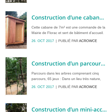
à 550 m de haut et il a fallut poser des effets
pyrotechniques sur toutes les façades de ce
monolithe géant. Après la BURJ Khalifa (828 m,
Construction d’une cabane bois pour Florac plage
la plus haute du monde), voici un nouveau
succès technique pour groupe F.
Cette cabane de 7m² est une commande de la
Mairie de Florac et sert de bâtiment d’accueil.
Elle est construite suivant notre cahier des
26. OCT 2017
PUBLIÉ PAR
ACROWCE
charges habituel (essence de bois local issue
d’une scierie très proche) et sa particularité est
d’être déplaçable. La dalle de sol a d’ailleurs
été renforcée pour permettre les chargements
Construction d’un parcours acrobatique dans les arbres
et déchargements sur camion.
Parcours dans les arbres comprenant cinq
parcours, 65 jeux : Dans un lieu très nature,
toute l’équipe d’Acrodiable Aventure à Aniane
26. OCT 2017
PUBLIÉ PAR
ACROWCE
dans l’Hérault vous attend. Les enfants à partir
de 3 ans sont accueillis, et les plus téméraires
pourront se jeter dans le vide de 12 m de haut.
http://accrodiable-aventure.com/
Construction d’un mini-accrobranche à Cavaillon