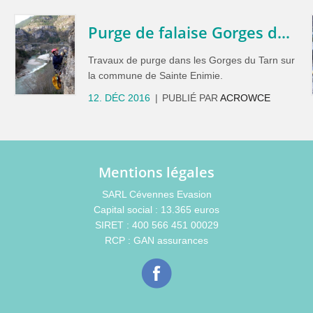
s
Purge de falaise Gorges du Tarn
Travaux de purge dans les Gorges du Tarn sur
la commune de Sainte Enimie.
12. DÉC 2016
PUBLIÉ PAR
ACROWCE
Mentions légales
SARL Cévennes Evasion
Capital social : 13.365 euros
SIRET : 400 566 451 00029
RCP : GAN assurances