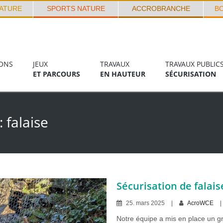
ATURE
SPORTS NATURE
ACCROBRANCHE
B
ONS
JEUX
TRAVAUX
TRAVAUX PUBLIC
ET PARCOURS
EN HAUTEUR
SÉCURISATION
 :
falaise
Sécurisation de falais
25
.
mars
2025
AcroWCE
Notre équipe a mis en place un gri