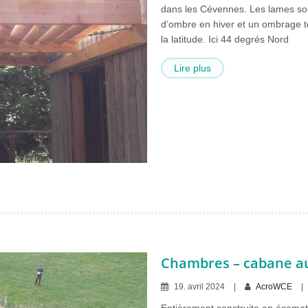
dans les Cévennes. Les lames son
d’ombre en hiver et un ombrage tot
la latitude. Ici 44 degrés Nord
Lire plus
Chambres – cabane a
19
.
avril
2024
AcroWCE
Entièrement construite en écomaté