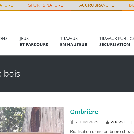
ATURE
SPORTS NATURE
ACCROBRANCHE
B
ONS
JEUX
TRAVAUX
TRAVAUX PUBLIC
ET PARCOURS
EN HAUTEUR
SÉCURISATION
 :
bois
Ombrière
2
.
juillet
2025
AcroWCE
Réalisation d’une ombrière chez un