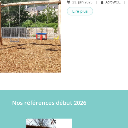
23
.
juin
2023
AcroWCE
Lire plus
Nos références début 2026