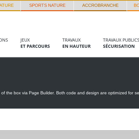
ATURE
SPORTS NATURE
ACCROBRANCHE
B
ONS
JEUX
TRAVAUX
TRAVAUX PUBLIC
ET PARCOURS
EN HAUTEUR
SÉCURISATION
ut of the box via Page Builder. Both code and design are optimized for s